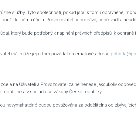
různé služby. Tyto společnosti, pokud jsou k tomu oprávněné, mohou
e použít k jinému účelu. Provozovatel neprodává, nepřevádí a nesdě
 údaj, který bude potřebný k naplnění právních předpisů, k ochraně 
zovatel má, může jej o tom požádat na emailové adrese
pohoda@poh
ou zcela na Uživateli a Provozovatel za ně nenese jakoukoliv odpově
republice a v souladu se zákony České republiky.
ou nevymahatelné budou považována za oddělitelná od zbývajících u