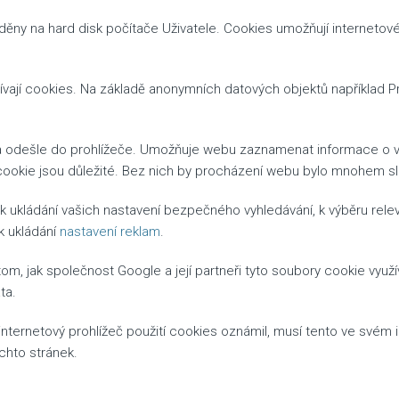
děny na hard disk počítače Uživatele. Cookies umožňují internetové
žívají cookies. Na základě anonymních datových objektů například 
a odešle do prohlížeče. Umožňuje webu zaznamenat informace o vaší 
cookie jsou důležité. Bez nich by procházení webu bylo mnohem slo
 k ukládání vašich nastavení bezpečného vyhledávání, k výběru relev
k ukládání
nastavení reklam
.
 tom, jak společnost Google a její partneři tyto soubory cookie využí
ta.
ernetový prohlížeč použití cookies oznámil, musí tento ve svém int
chto stránek.