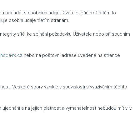
 nakládat s osobními údaji Uživatele, přičemž s těmito
luje osobní údaje třetím stranám.
integrity sítě, ke splnění požadavku Uživatele nebo při soudním
oda-rk.cz
nebo na poštovní adrese uvedené na stránce
dnost. Veškeré spory vzniklé v souvislosti s využíváním těchto
jednání a na jejich platnost a vymahatelnost nebudou mít vliv.