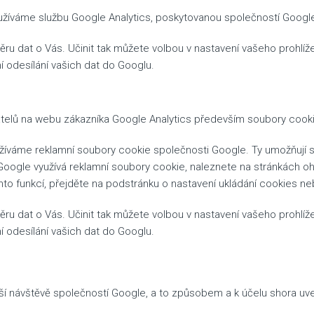
žíváme službu Google Analytics, poskytovanou společností Google, 
u dat o Vás. Učinit tak můžete volbou v nastavení vašeho prohlížeč
ní odesílání vašich dat do Googlu.
vatelů na webu zákazníka Google Analytics především soubory cookie
používáme reklamní soubory cookie společnosti Google. Ty umožňují
 Google využívá reklamní soubory cookie, naleznete na stránkách o
to funkcí, přejděte na podstránku o nastavení ukládání cookies ne
u dat o Vás. Učinit tak můžete volbou v nastavení vašeho prohlížeč
ní odesílání vašich dat do Googlu.
aší návštěvě společností Google, a to způsobem a k účelu shora u