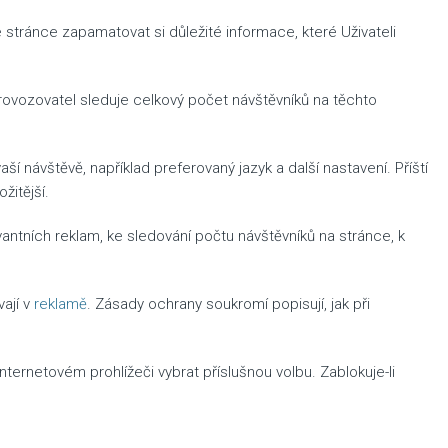
 stránce zapamatovat si důležité informace, které Uživateli
Provozovatel sleduje celkový počet návštěvníků na těchto
návštěvě, například preferovaný jazyk a další nastavení. Příští
žitější.
antních reklam, ke sledování počtu návštěvníků na stránce, k
vají v
reklamě
. Zásady ochrany soukromí popisují, jak při
ernetovém prohlížeči vybrat příslušnou volbu. Zablokuje-li