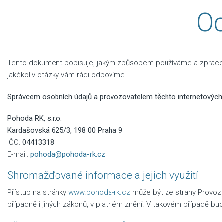
Oc
Tento dokument popisuje, jakým způsobem používáme a zpracová
jakékoliv otázky vám rádi odpovíme.
Správcem osobních údajů a provozovatelem těchto internetových 
Pohoda RK, s.r.o.
Kardašovská 625/3, 198 00 Praha 9
IČO:
04413318
E-mail:
pohoda@pohoda-rk.cz
Shromažďované informace a jejich využití
Přístup na stránky
www.pohoda-rk.cz
může být ze strany Provozo
případně i jiných zákonů, v platném znění. V takovém případě bud