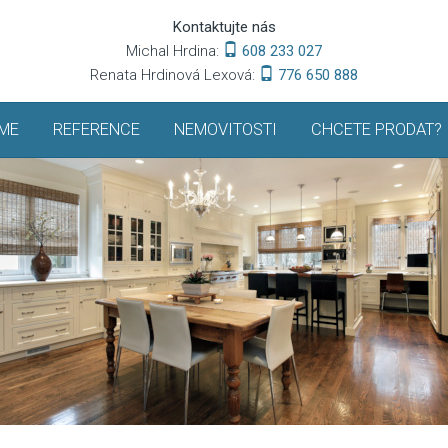
Kontaktujte nás
Michal Hrdina:
608 233 027
Renata Hrdinová Lexová:
776 650 888
ME
REFERENCE
NEMOVITOSTI
CHCETE PRODAT?